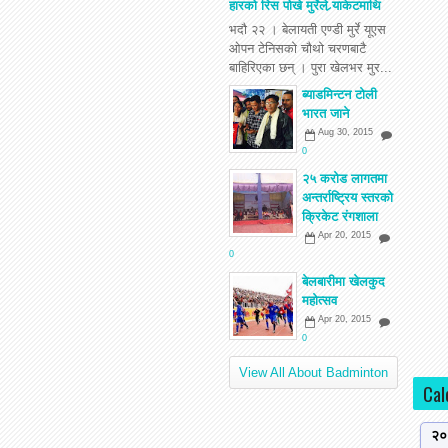
हारको रिस पोखे मुर्रेले र्‍याकेटमाथि
भदौ २२ । बेलायती एण्डी मुर्रे यूएस
ओपन टेनिसको चौथो चरणबाटै
बाहिरिएका छन् । पुरा खेलभर मुर...
ब्याडमिन्टन टोली
भारत जाने
Aug 30, 2015
0
२५ करोड लागतमा
अन्तर्राष्ट्रिय स्तरको
क्रिकेट रंगशाला
Apr 20, 2015
0
बेलबारीमा खेलकुद
महोत्सव
Apr 20, 2015
0
View All About Badminton
Cal