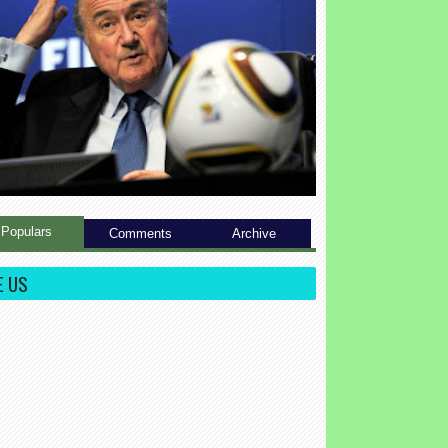
Populars
Comments
Archive
E US