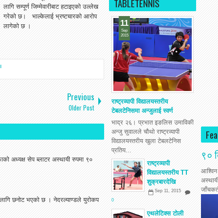
TABLETENNIS
लागि सम्पूर्ण जिम्मेवारीबाट हटाइएको उल्लेख
गरेको छ। भाल्केलाई भ्रष्टचारको आरोप
11
लागेको छ ।
Sep
2015
l
Previous
राष्ट्रव्यापी विद्यालयस्तरीय
Older Post
टेबलटेनिसमा अन्जुलाई स्वर्ण
भाद्र २६। प्रभात इङलिस उमाविकी
अन्जु सुवालले चौथो राष्ट्रव्यापी
Fea
विद्यालयस्तरीय खुला टेबलटेनिस
प्रतिय...
९० द
 अध्यक्ष सेप ब्लाटर अस्थायी रुपमा ९०
राष्ट्रव्यापी
आश्विन
विद्यालयस्तरीय TT
अस्थाय
शुक्रबारदेखि
जाँचकर्
Sep 11, 2015
ागि छनोट भएको छ । नेदरल्याण्डले युरोकप
0
एथलेटिक्स टोली