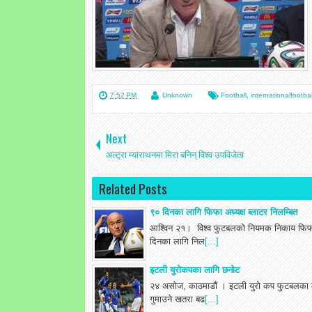
7:52 PM
Unknown
Football
,
internationalfootbal
Next
अल्ट्रा म्याराथनमा मिरा बनिन् विश्व उपविजेता
Related Posts
९० दिनका लागि फिफा अध्यक्ष ब्लाटर निलम्बित
आश्विन २१। विश्व फुटबलको नियमक निकाय फिफाको
दिनका लागि निल
[...]
इटली युरोकपका लागि छनोट
२४ असोज, काठमाडौं । इटली युरो कप फुटबलका ल
गुमाउने खतरा बढ
[...]