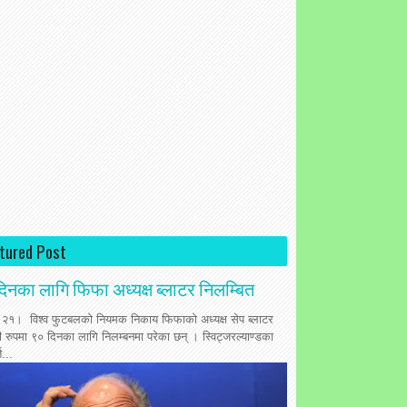
tured Post
िनका लागि फिफा अध्यक्ष ब्लाटर निलम्बित
 २१। विश्व फुटबलको नियमक निकाय फिफाको अध्यक्ष सेप ब्लाटर
ी रुपमा ९० दिनका लागि निलम्बनमा परेका छन् । स्विट्जरल्याण्डका
त...