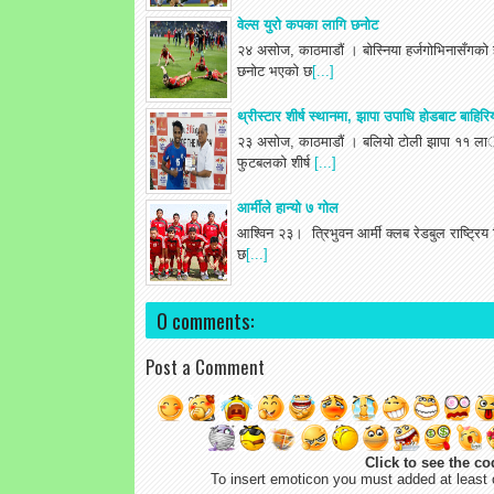
वेल्स युरो कपका लागि छनोट
२४ असोज, काठमाडौं । बोस्निया हर्जगोभिनासँगको 
छनोट भएको छ
[...]
थ्रीस्टार शीर्ष स्थानमा, झापा उपाधि होडबाट बाहिरि
२३ असोज, काठमाडौं । बलियो टोली झापा ११ लार्इ प
फुटबलको शीर्ष
[...]
आर्मीले हान्यो ७ गोल
आश्विन २३। त्रिभुवन आर्मी क्लब रेडबुल राष्ट्रिय 
छ
[...]
0 comments:
Post a Comment
Click to see the co
To insert emoticon you must added at least 