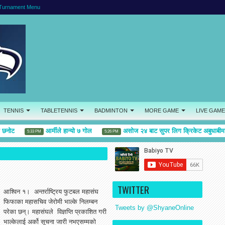
Turnament Menu
TENNIS
TABLETENNIS
BADMINTON
MORE GAME
LIVE GAME
नोट
आर्मीले हान्यो ७ गोल
असोज २४ बाट सुपर लिग क्रिकेट अबुधाबीमा
5:33 PM
5:26 PM
TWITTER
आश्विन १। अन्तर्राष्ट्रिय फुटबल महासंघ
फिफाका महासचिव जेरोमी भाल्के निलम्बन
Tweets by @ShyaneOnline
परेका छन्। महासंघले विज्ञप्ति प्रकाशित गरी
भाल्केलाई अर्को सूचना जारी नभएसम्मको