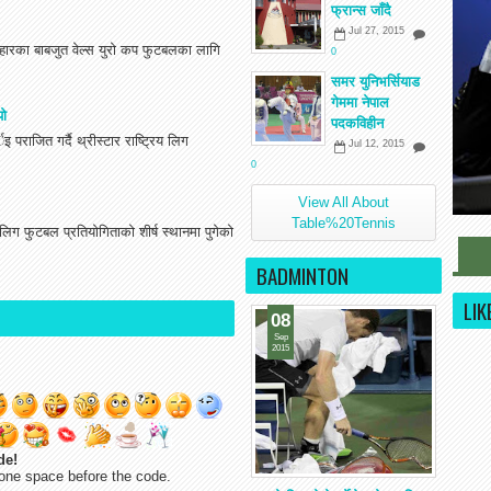
फ्रान्स जाँदै
Jul 27, 2015
हारका बाबजुत वेल्स युरो कप फुटबलका लागि
0
समर युनिभर्सियाड
गेममा नेपाल
यो
पदकविहीन
राजित गर्दै थ्रीस्टार राष्ट्रिय लिग
Jul 12, 2015
0
View All About
Table%20Tennis
लिग फुटबल प्रतियोगिताको शीर्ष स्थानमा पुगेको
BADMINTON
LIK
08
Sep
2015
de!
one space before the code.