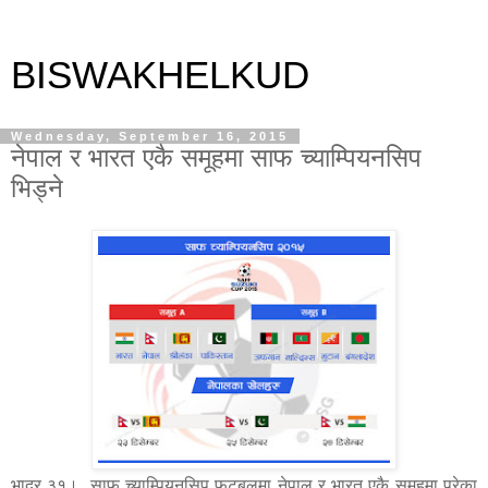
BISWAKHELKUD
Wednesday, September 16, 2015
नेपाल र भारत एकै समूहमा साफ च्याम्पियनसिप
भिड्ने
भाद्र ३१। साफ च्याम्पियनसिप फुटबलमा नेपाल र भारत एकै समूहमा परेका