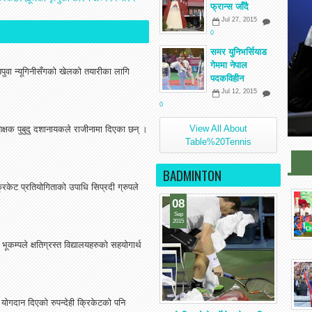
फ्रान्स जाँदै
Jul 27, 2015
0
समर युनिभर्सियाड
गेममा नेपाल
पुवा न्यूगिनीसँगको खेलको तयारीका लागि
पदकविहीन
Jul 12, 2015
0
View All About
िक्षक पुबुदु दशानायकले राजीनामा दिएका छन् ।
Table%20Tennis
BADMINTON
्रिकेट प्रतियोगिताको उपाधि सिप्रदी ग्रुपले
08
Sep
2015
म्पले क्षतिग्रस्त विद्यालयहरुको सहयोगार्थ
योगदान दिएको रुपन्देही क्रिकेटको पनि