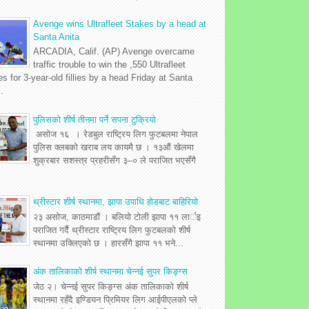
Avenge wins Ultrafleet Stakes by a head at
Santa Anita
ARCADIA, Calif. (AP) Avenge overcame
traffic trouble to win the ,550 Ultrafleet
s for 3-year-old fillies by a head Friday at Santa
.
पुलिसको शीर्ष तीनमा पर्ने सपना टुक्रियो
असोज १६ । रेडबुल राष्ट्रिय लिग फुटबलमा नेपाल
पुलिस क्लबको खराब लय कायमै छ । १३औं खेलमा
शुक्रबार सशस्त्र प्रहरीसँग ३–० ले पराजित भएसँगै
थ्रीस्टार शीर्ष स्थानमा, झापा उपाधि होडबाट बाहिरियो
२३ असोज, काठमाडौं । बलियो टोली झापा ११ लार्इ
पराजित गर्दै थ्रीस्टार राष्ट्रिय लिग फुटबलको शीर्ष
स्थानमा उक्लिएको छ । हारसँगै झापा ११ भने...
अंक तालिकाको शीर्ष स्थानमा चेन्नई सुपर किङ्ग्स
जेठ २। चेन्नई सुपर किङ्ग्स अंक तालिकाको शीर्ष
स्थानमा रहँदै इण्डियन प्रिमियर लिग आईपीएलको प्ले