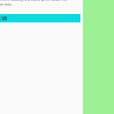
ts from ...
E US