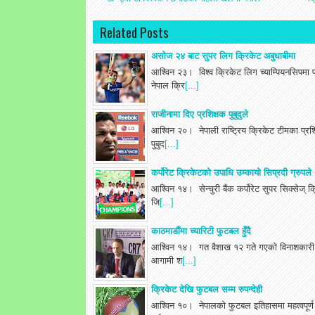
Related Posts
असोज २४ बाट सुपर लिग क्रिकेट अबुधाबीमा
आश्विन २३। विश्व क्रिकेट लिग च्याम्पियनसिपमा प
नेपाल क्रि
[...]
राजीनामा दिए प्रशिक्षक पुबुदुले
आश्विन २०। नेपाली राष्ट्रिय क्रिकेट टीमका प्रश
पुबुद
[...]
कर्पोरेट क्रिकेटको उपाधि उम्कायो सिप्रदी ग्रुपले
आश्विन १४। सेन्चुरी बैंक कर्पोरेट सुपर सिक्सेज् क
जि
[...]
काठमाडौंमा च्यारिटी फुटबल हुँदै
आश्विन १४। गत वैशाख १२ गते गएको विनाशकारी भूक
आगामी श
[...]
क्रिकेट देखि फुटबल सम्म रुपन्देही
आश्विन १०। नेपालको फुटबल इतिहासमा महत्वपूर्ण 