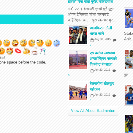
हारको रिस पोखे मुर्रेले र्‍याकेटमाथि
भदौ २२ । बेलायती एण्डी मुर्रे यूएस
ओपन टेनिसको चौथो चरणबाटै
बाहिरिएका छन् । पुरा खेलभर मुर...
ब्याडमिन्टन टोली
Stake
भारत जाने
Anit..
Aug 30, 2015
0
२५ करोड लागतमा
de!
अन्तर्राष्ट्रिय स्तरको
one space before the code.
क्रिकेट रंगशाला
Apr 20, 2015
पुल...
0
बेलबारीमा खेलकुद
महोत्सव
Apr 20, 2015
0
View All About Badminton