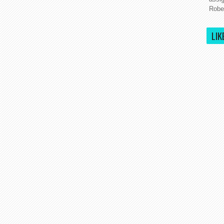
Rober
LIK