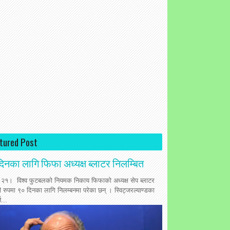
tured Post
िनका लागि फिफा अध्यक्ष ब्लाटर निलम्बित
 २१। विश्व फुटबलको नियमक निकाय फिफाको अध्यक्ष सेप ब्लाटर
ी रुपमा ९० दिनका लागि निलम्बनमा परेका छन् । स्विट्जरल्याण्डका
त...