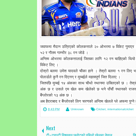
जवाफमा मैदान उत्रिएको कोलकत्ताले २० ओभरमा ७ विकेट गुमाएर 
५२ र गौतम गाम्भीर ३८ रन जोडे ।
अन्तिम ओभरमा कोलकत्तालाई जितका लागि १२ रन चाहिएको थियो ।
विकेट लिए ।
दोस्रो बलमा उमेश यादवले चौका हाने । तेस्रो बलमा १ रन लिए भ
पोलार्डले कुनै रन दिएनन् र मुम्बईले महत्वपूर्ण जित दिलाए ।
जितपछि मुम्बई १४ अंकका साथ चौथो स्थानमा उक्लिएको छ । तेस्रो
अंक छ र उसले एम खेल कम खेलेको छ भने पाँचौं स्थानको राजस्था
बैंग्लोरको १३ अंक छ ।
अब हैदराबाद र बैंग्लोरको लिग चरणको अन्तिम खेलले प्ले अफमा पुग्ने 
8:43 PM
Unknown
Cricket
,
internationalcricket
Next
टी–ट्वान्टी विश्वकप छनोटको पहिलो खेलमा नेपाल
क्