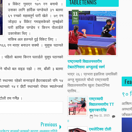
TABLETENNIS
४ विकेट गुमाएर १७१ रन बनायो ।
उसका लागि हार्दिक पाण्डेयले ३१ बलमा
11
६१ रनको महत्वपूर्ण पारी खेले । ७९ रन
Sep
जोड्दा ४ विकेट गमाइसकेको मुम्बईको
2015
पारी हार्दिक पाण्डेय र किरन पोलार्डले
उकासेका थिए ।
सकिब अल हलनले दुई विकेट लिए ।
१६६ रन मात्र बनाउन सक्यो । यूसुफ पठानले
 पहिलो बलमा किरन पलार्डले युसुप पठानको
राष्ट्रव्यापी विद्यालयस्तरीय
टेबलटेनिसमा अन्जुलाई स्वर्ण
ने चौथो बल वाइड रह्यो । तर, बाँकी ३ बलमा
भाद्र २६। प्रभात इङलिस उमाविकी
अन्जु सुवालले चौथो राष्ट्रव्यापी
Fea
 स्थानमा रहेको सनराइर्ज हैदराबादको पनि १४
विद्यालयस्तरीय खुला टेबलटेनिस
नको १४ र छैटौं स्थानको रोयल च्यालेन्जर्स
प्रतिय...
९० द
टोली तय गर्नेछ ।
राष्ट्रव्यापी
आश्विन
विद्यालयस्तरीय TT
अस्थाय
शुक्रबारदेखि
जाँचकर्
Sep 11, 2015
0
Previous
एथलेटिक्स टोली
रिकेटर ह्यूजको मृत्युको कारण अध्ययन गरिने