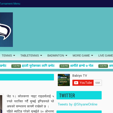
Turnament Menu
TENNIS
TABLETENNIS
BADMINTON
MORE GAME
LIVE GAME
ोट
इटली युरोकपका लागि छनोट
आर्मीले हान्यो ७ गोल
असोज 
7:16 PM
5:33 PM
5:26 PM
TWITTER
जेठ १।
कोलकत्ता नाइट राइडर्सलाई ५
रनले पराजित गर्दै मुम्बई इण्डियनले प्ले
Tweets by @ShyaneOnline
अफको सम्भावना कायमै राखेको छ ।
पहिले ब्याटिङ गरेको मुम्बईले २० ओभरमा