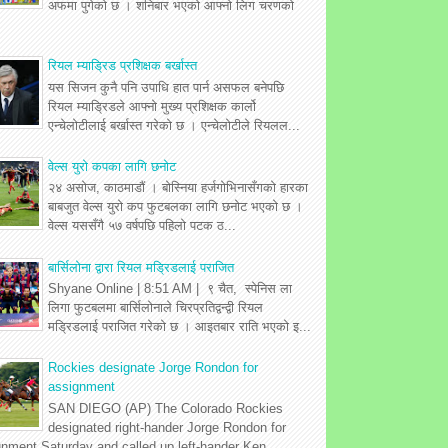
अफमा पुगेको छ । शनिबार भएको आफ्नो लिग चरणको
रियल म्याड्रिड प्रशिक्षक बर्खास्त
यस सिजन कुनै पनि उपाधि हात पार्न असफल बनेपछि
रियल म्याड्रिडले आफ्नो मुख्य प्रशिक्षक कार्लो
एन्चेलोटीलाई बर्खास्त गरेको छ । एन्चेलोटीले रियलल...
वेल्स युरो कपका लागि छनोट
२४ असोज, काठमाडौं । बोस्निया हर्जगोभिनासँगको हारका
बाबजुत वेल्स युरो कप फुटबलका लागि छनोट भएको छ ।
वेल्स यससँगै ५७ वर्षपछि पहिलो पटक ठ...
बार्सिलोना द्वारा रियल मड्रिडलाई पराजित
Shyane Online | 8:51 AM | ९ चैत, स्पेनिस ला
लिगा फुटबलमा बार्सिलोनाले चिरप्रतिद्वन्द्वी रियल
मड्रिडलाई पराजित गरेको छ । आइतबार राति भएको इ...
Rockies designate Jorge Rondon for
assignment
SAN DIEGO (AP) The Colorado Rockies
designated right-hander Jorge Rondon for
gnment Saturday and called up left-hander Ken