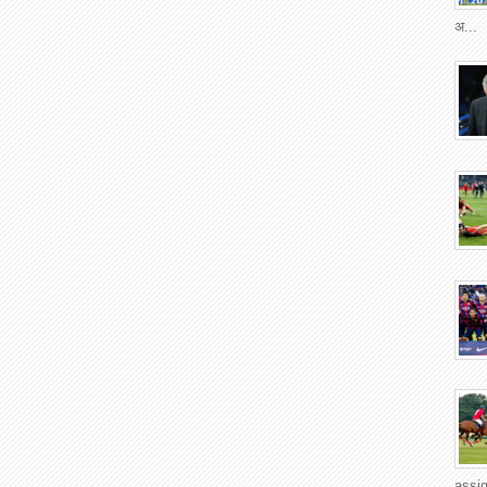
अ...
assi